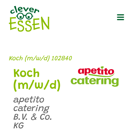
Zum
Inhalt
springen
Koch (m/w/d) 102840
Koch
(m/w/d)
apetito
catering
B.V. & Co.
KG