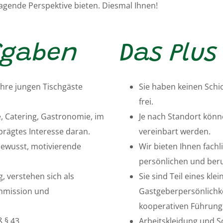
gende Perspektive bieten. Diesmal Ihnen!
ufgaben
Das Plus 
 Ihre jungen Tischgäste
Sie haben keinen Sch
frei.
e, Catering, Gastronomie, im
Je nach Standort könn
rägtes Interesse daran.
vereinbart werden.
bewusst, motivierende
Wir bieten Ihnen fach
persönlichen und beru
g, verstehen sich als
Sie sind Teil eines kl
ommission und
Gastgeberpersönlichke
kooperativen Führungss
 § 43
Arbeitskleidung und S