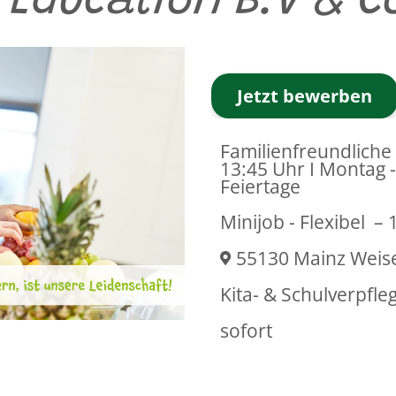
 Education B.V & C
Jetzt bewerben
Familienfreundliche 
13:45 Uhr I Montag 
Feiertage
Minijob - Flexibel
– 
55130 Mainz Weis
Kita- & Schulverpfle
sofort