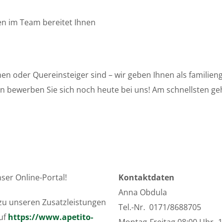
en im Team bereitet Ihnen
en oder Quereinsteiger sind – wir geben Ihnen als familie
 bewerben Sie sich noch heute bei uns! Am schnellsten geh
ser Online-Portal!
Kontaktdaten
Anna Obdula
 zu unseren Zusatzleistungen
Tel.-Nr. 0171/8688705
auf
https://www.apetito-
Montag-Freitag 08:00 Uhr- 